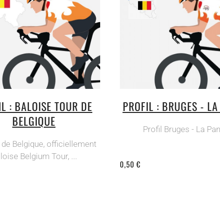
L : BALOISE TOUR DE
PROFIL : BRUGES - L
BELGIQUE
Profil Bruges - La Pa
 de Belgique, officiellement
loise Belgium Tour, ...
0,50 €