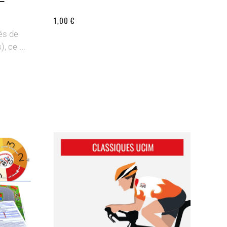
1,00 €
és de
, ce ...