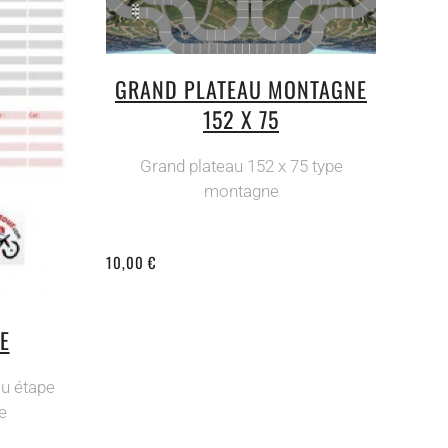
GRAND PLATEAU MONTAGNE
152 X 75
Grand plateau 152 x 75 type
montagne
10,00 €
E
u étape
e