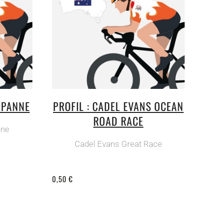
A PANNE
PROFIL : CADEL EVANS OCEAN
ROAD RACE
nne
Cadel Evans Great Race
0,50 €