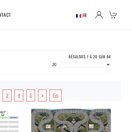
NTACT
FR
RÉSULTATS 1 À 20 SUR 84
3
4
5
Fin