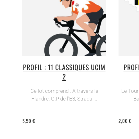
PROFIL : 11 CLASSIQUES UCIM
PROFI
2
Ce lot comprend : A travers la
Le Tour
Flandre, G.P de l'E3, Strada ...
Ba
5,50 €
2,00 €