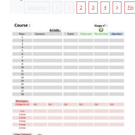
Démarrer
1
2
3
4
Fin