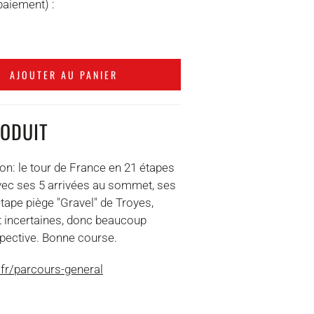
paiement) :
AJOUTER AU PANIER
RODUIT
son: le tour de France en 21 étapes
vec ses 5 arrivées au sommet, ses
tape piège "Gravel" de Troyes,
t incertaines, donc beaucoup
spective. Bonne course.
/fr/parcours-general