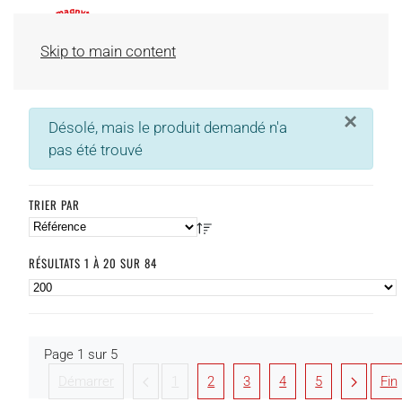
Skip to main content
×
info
Désolé, mais le produit demandé n'a
pas été trouvé
TRIER PAR
RÉSULTATS 1 À 20 SUR 84
Page 1 sur 5
Démarrer
1
2
3
4
5
Fin