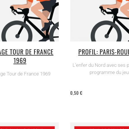
AGE TOUR DE FRANCE
PROFIL: PARIS-ROU
1969
L'enfer du Nord avec ses 
programme du jeu
age Tour de France 1969
0,50 €