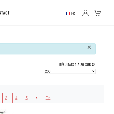
NTACT
FR
×
RÉSULTATS 1 À 20 SUR 84
3
4
5
Fin