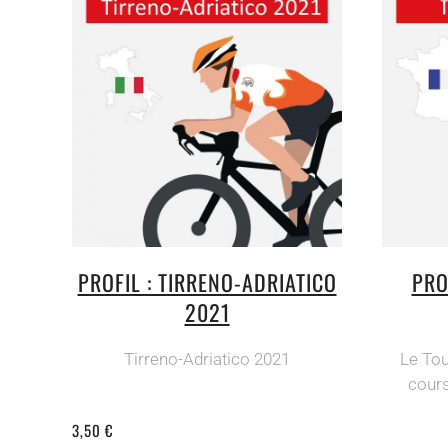
PROFIL : TIRRENO-ADRIATICO
PRO
2021
Tirreno-Adriatico 2021
Le Tou
cours
3,50 €