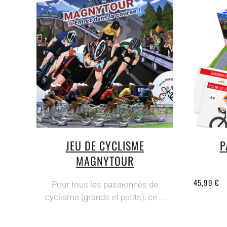
JEU DE CYCLISME
P
MAGNYTOUR
45,99 €
Pour tous les passionnés de
cyclisme (grands et petits), ce ...