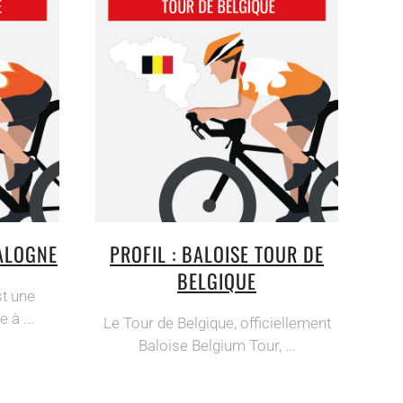
TALOGNE
PROFIL : BALOISE TOUR DE
BELGIQUE
st une
 à ...
Le Tour de Belgique, officiellement
Baloise Belgium Tour, ...