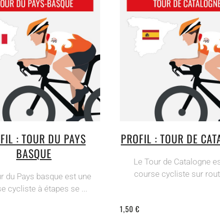
FIL : TOUR DU PAYS
PROFIL : TOUR DE CA
BASQUE
Le Tour de Catalogne e
course cycliste sur route
r du Pays basque est une
e cycliste à étapes se ...
1,50 €