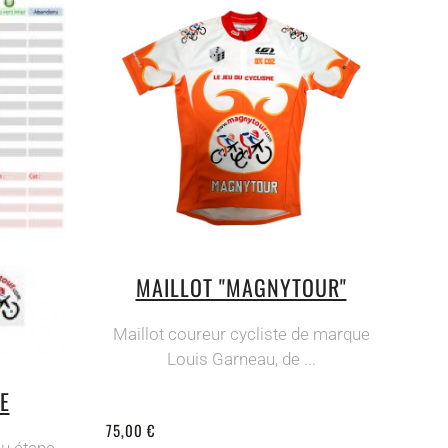
MAILLOT "MAGNYTOUR"
Maillot coureur cycliste de marque
Louis Garneau, de ...
E
75,00 €
u étape